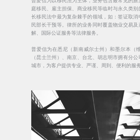
普爱信为以移民法为主体，业务包含最常见的旅
庭移民、雇主担保、商业移民等临时与永久类别
长移民法中最为复杂棘手的领域，如：签证取消
民部长干预等。律所的业务同时覆盖物业交易及
解、国际公证服务等法律服务。
普爱信为在悉尼（新南威尔士州）和墨尔本（
（昆士兰州）、南京、台北、胡志明市拥有分公
城市，为客户提供专业、严谨、周到、便利的服