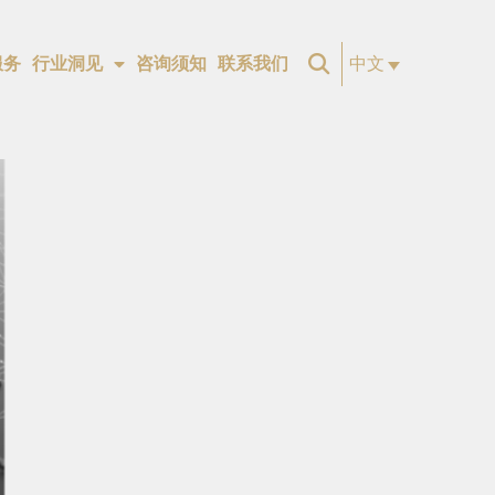
服务
行业洞见
咨询须知
联系我们
中文
打造专业移民法服务平台
信为移民与普爱律
师事务所达成战略
合并
普爱信为律师事务所将全线布局亚洲市场