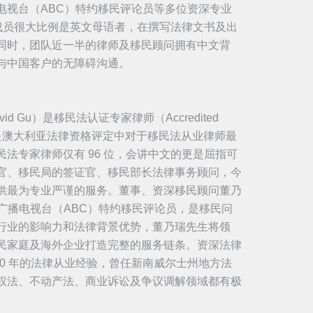
电视台（ABC）特约移民评论员等多位资深专业
队成员很大比例是英文母语者，在撰写法律文书及出
同时，团队近一半的律师及移民顾问拥有中文背
与中国客户的无障碍沟通。
 Gu）是移民法认证专家律师（Accredited
on Law）- 这是澳大利亚法律资格评定中对于移民法从业律师最
法专家律师仅有 96 位，会讲中文的更是屈指可
官、
移民局的签证官、移民部长法律事务顾问，今
供最为专业严谨的服务。董事、资深移民顾问董乃
利亚广播电视台（ABC）特约移民评论员，是移民问
行业的影响力和法律背景优势，董乃瑞先生将领
民家庭及海外企业打造完整的服务链条。资深法律
拥有超过 40 年的法律从业经验，曾任新南威尔士州地方法
权法、不动产法、商业诉讼及争议调解领域都有极